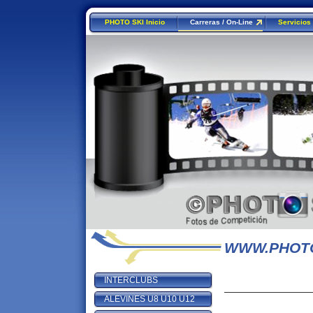
PHOTO SKI Inicio
Carreras / On-Line
Servicios
WWW.PHOTO
INTERCLUBS
______________
ALEVINES U8 U10 U12