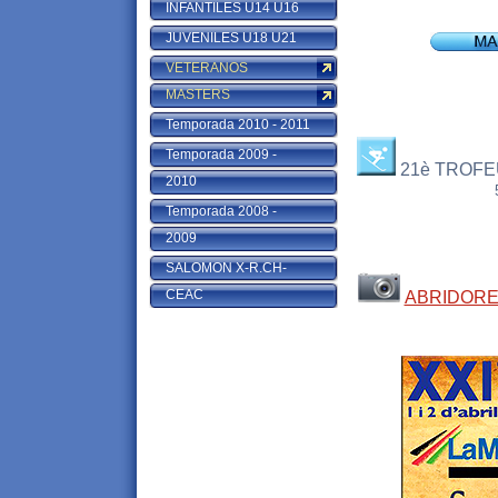
INFANTILES U14 U16
JUVENILES U18 U21
VETERANOS
MASTERS
Temporada 2010 - 2011
Temporada 2009 -
21è TROFE
2010
53è Campionat
Temporada 2008 -
2009
SALOMON X-R.CH-
CEAC
ABRIDOR