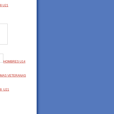
8 U21
HOMBRES U14
MAS VETERANAS
8 U21