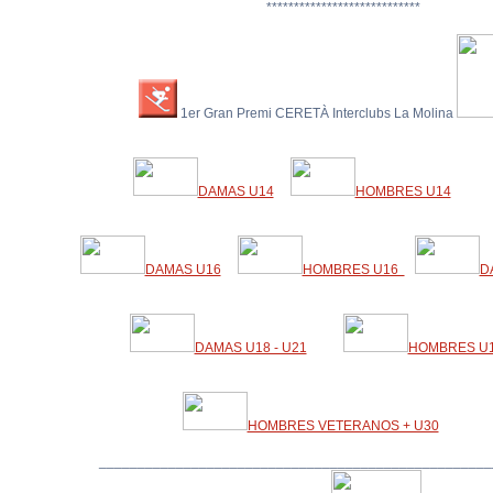
****************************
1
e
r
G
r
a
n
P
r
e
m
i
C
E
R
E
T
À
I
n
t
e
r
c
l
u
b
s La Molina
DAMAS U14
HOMBRES U14
DAMAS U16
HOMBRES U16
D
DAMAS U18 - U21
HOMBRES U1
HOMBRES VETERANOS + U30
___________________________________________________