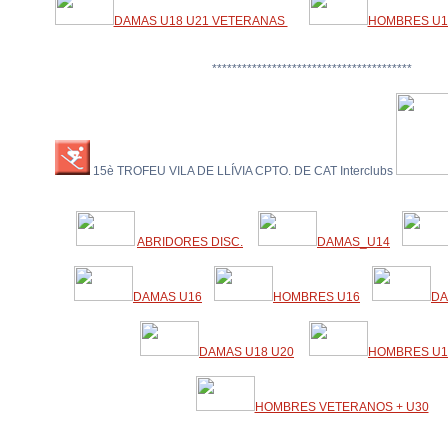
DAMAS U18 U21 VETERANAS
HOMBRES U1
****************************************
15è TROFEU VILA DE LLÍVIA CPTO. DE CAT Interclubs
ABRIDORES DISC.
DAMAS_U14
DAMAS U16
HOMBRES U16
DA
DAMAS U18 U20
HOMBRES U1
HOMBRES VETERANOS + U30