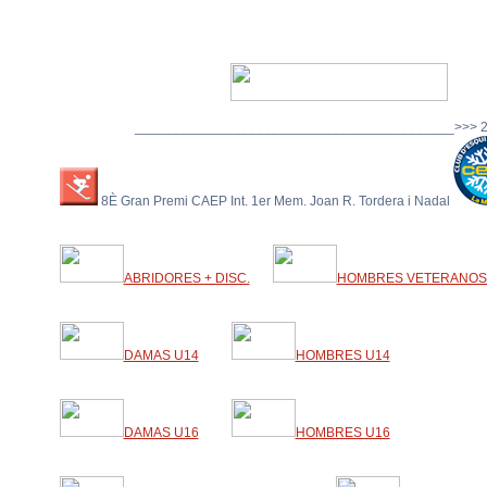
__________________________________________>>> 2
8È Gran Premi CAEP Int. 1er Mem. Joan R. Tordera i Nadal
ABRIDORES + DISC.
HOMBRES VETERANOS 
DAMAS U14
HOMBRES U14
DAMAS U16
HOMBRES U16