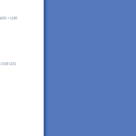
OS + U30
U18 U21