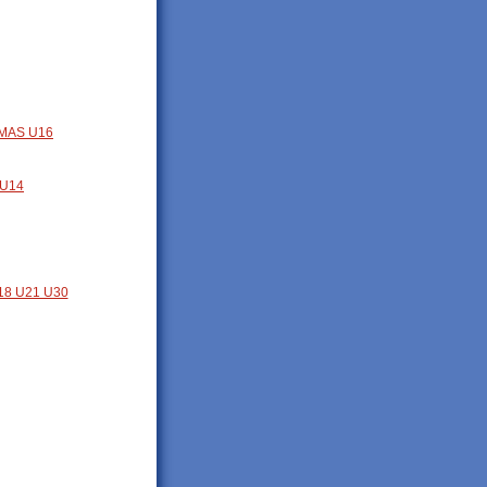
MAS U16
U14
8 U21 U30