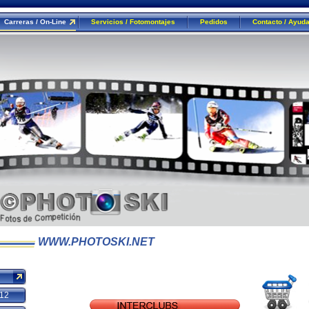
Carreras / On-Line
Servicios / Fotomontajes
Pedidos
Contacto / Ayud
WWW.PHOTOSKI.NET
12