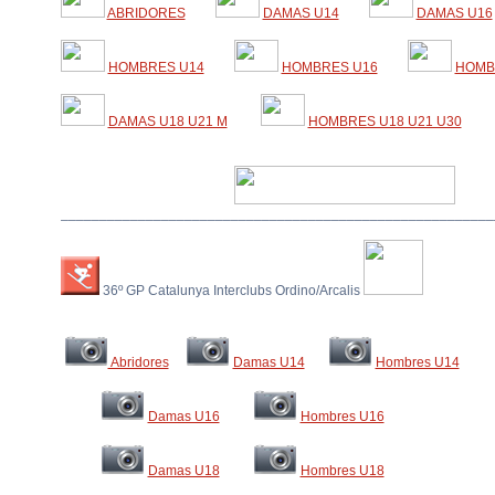
ABRIDORES
DAMAS U14
DAMAS U16
HOMBRES U14
HOMBRES U16
HOMB
DAMAS U18 U21 M
HOMBRES U18 U21 U30
_________________________________________________________
36º GP Catalunya Interclubs Ordino/Arcalis
Abridores
Damas U14
Hombres U14
Damas U16
Hombres U16
Damas U18
Hombres U18