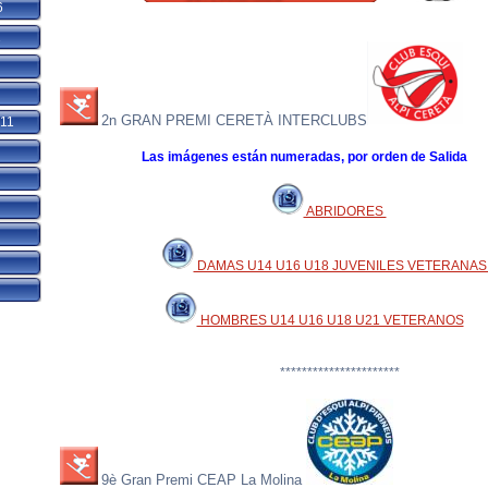
6
1
2n GRAN PREMI CERETÀ INTERCLUBS
011
Las imágenes están numeradas, por orden de Salida
ABRIDORES
DAMAS U14 U16 U18 JUVENILES VETERANA
HOMBRES U14 U16 U18 U21 VETERANOS
**********************
9è Gran Premi CEAP La Molina