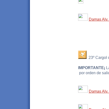
Damas Alv. 
23º Cargol d
IMPORTANTE¡
La
por orden de sali
Damas Alv. 