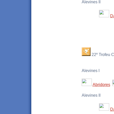
Alevines II
D
22º Trofeu C
Alevines I
Abridores
Alevines II
D