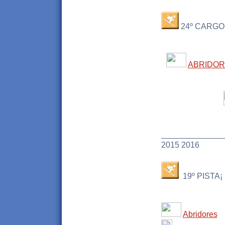
24º CARGOL
ABRIDO
______________
2015 2016
19º PISTA¡ P
Abridores