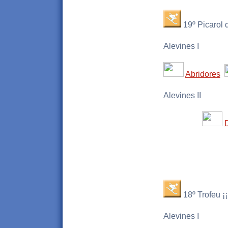
19º Picarol 
Alevines I
Abridores
Alevines II
18º Trofeu ¡¡
Alevines I