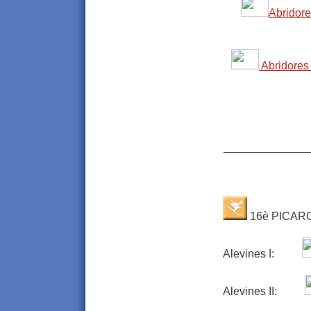
Abridor
Abridores A
______________
16è PICAR
Alevines I:
Alevines II: