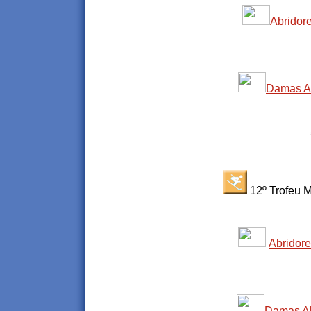
Abridor
Damas Al
12º Trofeu M
Abridor
Damas Al