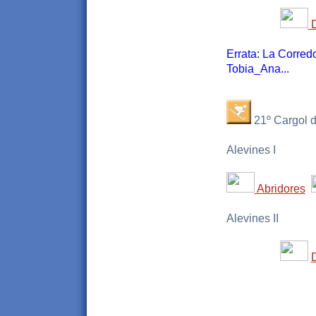
D
Errata: La Corred
Tobia_Ana...
21º Cargol d
Alevines I
Abridores
Alevines II