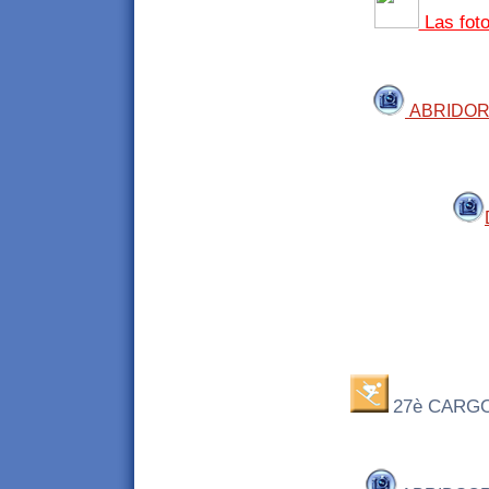
Las foto
ABRIDO
27è CARGO