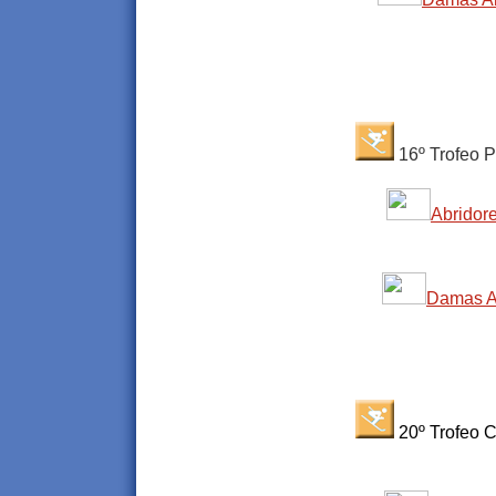
16º Trofeo Pi
Abridor
Damas Al
20º Trofeo C