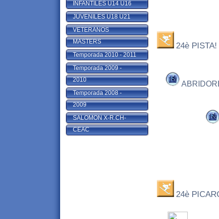
INFANTILES U14 U16
JUVENILES U18 U21
VETERANOS
MASTERS
24è PISTA!
Temporada 2010 - 2011
Temporada 2009 -
2010
ABRID
Temporada 2008 -
2009
SALOMON X-R.CH-
CEAC
24è PICAR