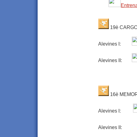
Entren
19è CARGO
Alevines I:
Alevines II:
16è MEMOR
Alevines I:
Alevines II