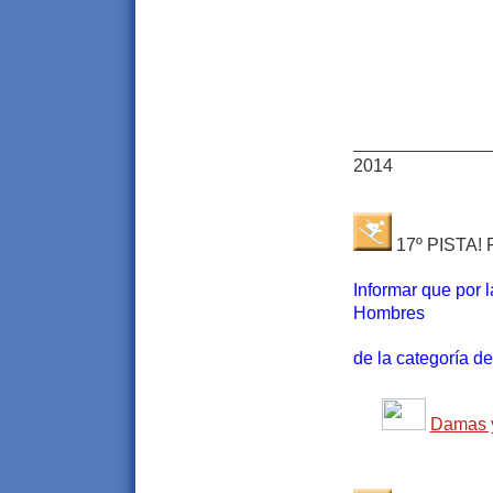
______________
2014
17º PISTA! P
Informar que por 
Hombres
de la categoría de
Damas y