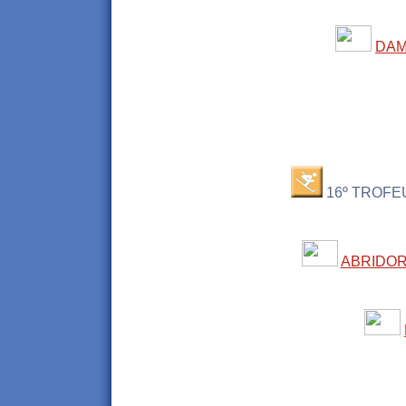
DAM
16º TROFEU
ABRIDO