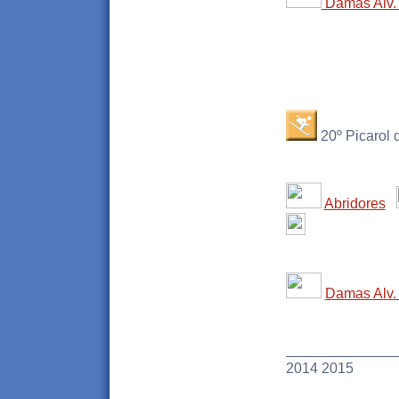
Damas Alv. 
20º Picarol 
Abridores
Damas Alv. 
______________
2014 2015