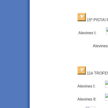
15º PISTA! 
Alevines I:
Alevines 
11è TROFEU
Alevines I:
Alevines II: