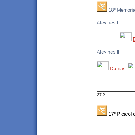
18º Memorial
Alevines I
Alevines II
Damas
______________
2013
17º Picarol d