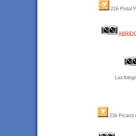
22è Pista! 
ABRID
Las fotog
23è Picarol