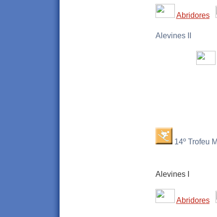
Abridores
Alevines II
14º Trofeu M
Alevines I
Abridores