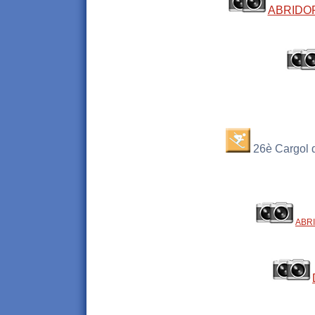
ABRIDO
26è Cargol 
ABR