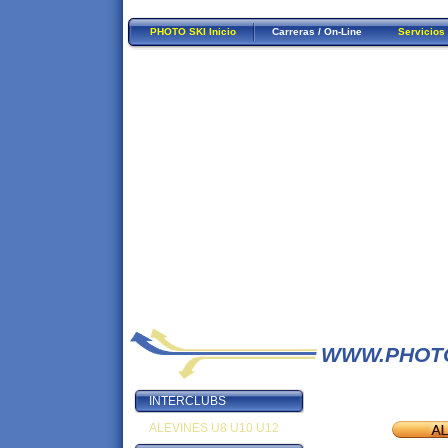
PHOTO SKI Inicio
Carreras / On-Line
Servicios
WWW.PHOTO
INTERCLUBS
ALEVINES U8 U10 U12