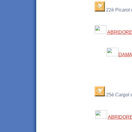
22è Picarol
ABRIDOR
DAMA
......
25è Cargol 
ABRIDOR