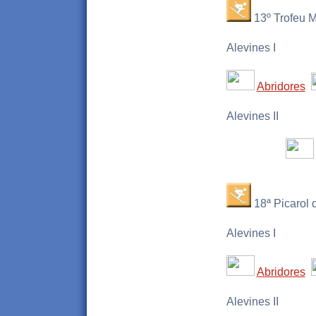
13º Trofeu M
Alevines I
Abridores
Alevines II
18ª Picarol d
Alevines I
Abridores
Alevines II