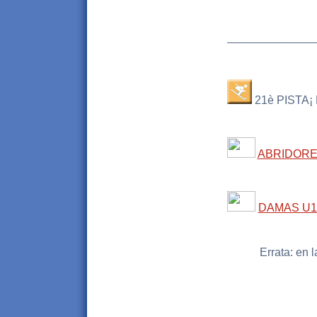
______________
21è PISTA¡ 
ABRIDOR
DAMAS U1
Errata: en 